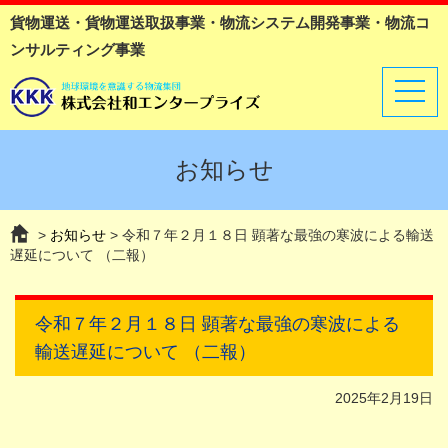
貨物運送・貨物運送取扱事業・物流システム開発事業・物流コ
ンサルティング事業
t
o
g
g
l
お知らせ
e
n
a
v
>
お知らせ
> 令和７年２月１８日 顕著な最強の寒波による輸送
i
遅延について （二報）
g
a
t
i
令和７年２月１８日 顕著な最強の寒波による
o
輸送遅延について （二報）
n
2025年2月19日