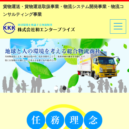
貨物運送・貨物運送取扱事業・物流システム開発事業・物流コ
ンサルティング事業
t
o
g
g
l
e
n
a
v
i
g
a
t
i
o
n