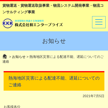
貨物運送・貨物運送取扱事業・物流システム開発事業・物流コ
ンサルティング事業
t
o
g
g
l
お知らせ
e
n
a
v
>
お知らせ
> 熱海地区災害による配達不能、遅延についてのご
i
連絡
g
a
t
i
熱海地区災害による配達不能、遅延についての
o
ご連絡
n
2021年7月5日
お客様各位